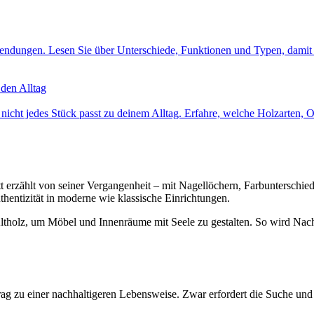
nwendungen. Lesen Sie über Unterschiede, Funktionen und Typen, damit
 den Alltag
cht jedes Stück passt zu deinem Alltag. Erfahre, welche Holzarten, O
rett erzählt von seiner Vergangenheit – mit Nagellöchern, Farbuntersch
hentizität in moderne wie klassische Einrichtungen.
holz, um Möbel und Innenräume mit Seele zu gestalten. So wird Nachha
eitrag zu einer nachhaltigeren Lebensweise. Zwar erfordert die Suche 