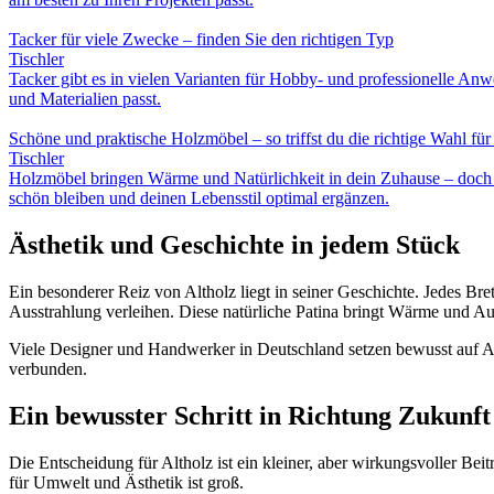
Tacker für viele Zwecke – finden Sie den richtigen Typ
Tischler
Tacker gibt es in vielen Varianten für Hobby- und professionelle A
und Materialien passt.
Schöne und praktische Holzmöbel – so triffst du die richtige Wahl für
Tischler
Holzmöbel bringen Wärme und Natürlichkeit in dein Zuhause – doch ni
schön bleiben und deinen Lebensstil optimal ergänzen.
Ästhetik und Geschichte in jedem Stück
Ein besonderer Reiz von Altholz liegt in seiner Geschichte. Jedes B
Ausstrahlung verleihen. Diese natürliche Patina bringt Wärme und Aut
Viele Designer und Handwerker in Deutschland setzen bewusst auf Alt
verbunden.
Ein bewusster Schritt in Richtung Zukunft
Die Entscheidung für Altholz ist ein kleiner, aber wirkungsvoller B
für Umwelt und Ästhetik ist groß.