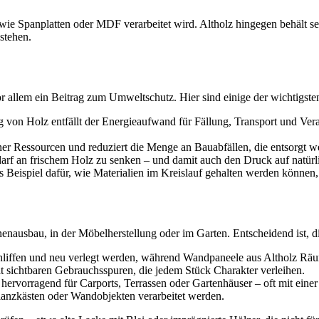
wie Spanplatten oder MDF verarbeitet wird. Altholz hingegen behält sei
stehen.
or allem ein Beitrag zum Umweltschutz. Hier sind einige der wichtigsten
on Holz entfällt der Energieaufwand für Fällung, Transport und Verar
er Ressourcen und reduziert die Menge an Bauabfällen, die entsorgt 
edarf an frischem Holz zu senken – und damit auch den Druck auf natü
hes Beispiel dafür, wie Materialien im Kreislauf gehalten werden könne
enausbau, in der Möbelherstellung oder im Garten. Entscheidend ist, di
liffen und neu verlegt werden, während Wandpaneele aus Altholz Räu
t sichtbaren Gebrauchsspuren, die jedem Stück Charakter verleihen.
rvorragend für Carports, Terrassen oder Gartenhäuser – oft mit einer 
anzkästen oder Wandobjekten verarbeitet werden.