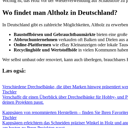
Wichtig ist, das Holz vor der Wiederverwendung auf Schadstoffe zu pr
Wo findet man Altholz in Deutschland?
In Deutschland gibt es zahlreiche Möglichkeiten, Altholz zu erwerben 
Baustoffbörsen und Gebrauchtbaumärkte
bieten eine große
Abbruchunternehmen
verkaufen oft Balken und Dielen aus 
Online-Plattformen
wie eBay Kleinanzeigen oder lokale Tausc
Recyclinghöfe und Wertstoffhöfe
in vielen Kommunen haben 
Wer selbst umbaut oder renoviert, kann auch überlegen, brauchbares 
Læs også:
Verschiedene Drechselbänke, die über Marken hinweg präsentiert we
Tischler
Verschaffe dir einen Überblick über Drechselbänke für Hobby- und P
deinen Projekten passt.
Kappsägen von renommierten Herstellern – finden Sie Ihren Favorite
Tischler
Kappsägen erleichtern das Schneiden präziser Winkel in Holz und ande
am besten zu Ihren Projekten passt.