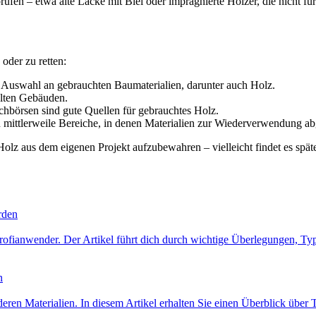
üfen – etwa alte Lacke mit Blei oder imprägnierte Hölzer, die nicht für
oder zu retten:
 Auswahl an gebrauchten Baumaterialien, darunter auch Holz.
alten Gebäuden.
hbörsen sind gute Quellen für gebrauchtes Holz.
mittlerweile Bereiche, in denen Materialien zur Wiederverwendung a
Holz aus dem eigenen Projekt aufzubewahren – vielleicht findet es spä
rden
rofianwender. Der Artikel führt dich durch wichtige Überlegungen, Ty
n
ren Materialien. In diesem Artikel erhalten Sie einen Überblick über 