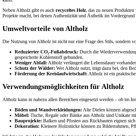
Neben Altholz gibt es auch
recyceltes Holz
, das zu neuen Produkten 
Projekte macht, bei denen Authentizität und Ästhetik im Vordergrund 
Umweltvorteile von Altholz
Die Nutzung von Altholz ist nicht nur eine Frage des Stils, sondern v
Reduzierter CO₂-Fußabdruck:
Durch die Wiederverwendung v
gespeicherte Kohlenstoff gebunden.
Weniger Abfall:
Altholz verlängert die Lebensdauer vorhanden
Schutz der Wälder:
Wer Altholz nutzt, trägt dazu bei, den B
Förderung der Kreislaufwirtschaft:
Altholz ist ein praktisc
Verwendungsmöglichkeiten für Altholz
Altholz kann in nahezu allen Bereichen eingesetzt werden – ob im Inn
Böden und Wandverkleidungen:
Alte Dielen können abgesch
Möbel:
Tische, Regale oder Bänke aus Altholz sind Unikate mi
Bauprojekte:
Balken und Pfosten aus Rückbauten eignen sich he
Dekoration:
Kleinere Holzstücke können zu Bilderrahmen, Pfl