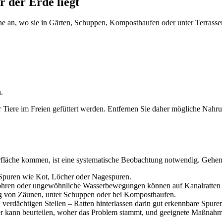
 der Erde liegt
che an, wo sie in Gärten, Schuppen, Komposthaufen oder unter Terrass
.
der Tiere im Freien gefüttert werden. Entfernen Sie daher mögliche Na
rfläche kommen, ist eine systematische Beobachtung notwendig. Gehen Si
Spuren wie Kot, Löcher oder Nagespuren.
hren oder ungewöhnliche Wasserbewegungen können auf Kanalratten 
g von Zäunen, unter Schuppen oder bei Komposthaufen.
verdächtigen Stellen – Ratten hinterlassen darin gut erkennbare Spure
r kann beurteilen, woher das Problem stammt, und geeignete Maßnah