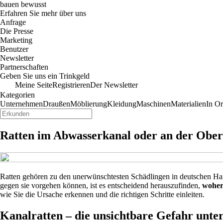
bauen bewusst
Erfahren Sie mehr über uns
Anfrage
Die Presse
Marketing
Benutzer
Newsletter
Partnerschaften
Geben Sie uns ein Trinkgeld
Meine Seite
Registrieren
Der Newsletter
Kategorien
Unternehmen
Draußen
Möblierung
Kleidung
Maschinen
Materialien
In O
Ratten im Abwasserkanal oder an der Oberf
Ratten gehören zu den unerwünschtesten Schädlingen in deutschen Ha
gegen sie vorgehen können, ist es entscheidend herauszufinden,
woher
wie Sie die Ursache erkennen und die richtigen Schritte einleiten.
Kanalratten – die unsichtbare Gefahr unte