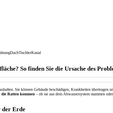
rdnung
Dach
Tischler
Kanal
läche? So finden Sie die Ursache des Prob
ushalten. Sie können Gebäude beschädigen, Krankheiten übertragen u
 die Ratten kommen
– ob sie aus dem Abwassersystem stammen oder si
r der Erde