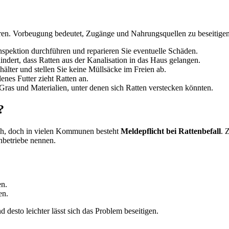
ehren. Vorbeugung bedeutet, Zugänge und Nahrungsquellen zu beseitigen
spektion durchführen und reparieren Sie eventuelle Schäden.
ndert, dass Ratten aus der Kanalisation in das Haus gelangen.
lter und stellen Sie keine Müllsäcke im Freien ab.
enes Futter zieht Ratten an.
Gras und Materialien, unter denen sich Ratten verstecken könnten.
?
ich, doch in vielen Kommunen besteht
Meldepflicht bei Rattenbefall
. 
hbetriebe nennen.
en.
en.
d desto leichter lässt sich das Problem beseitigen.